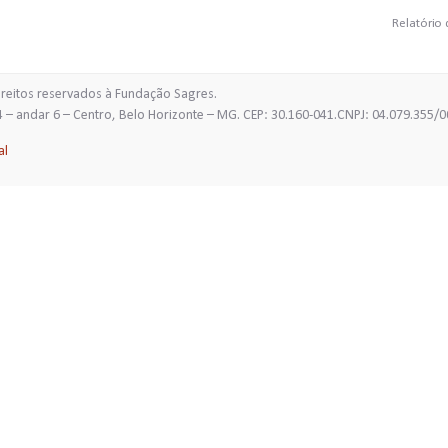
Relatório 
ireitos reservados à Fundação Sagres.
Janeiro, 654 – andar 6 – Centro, Belo Horizonte – M
al