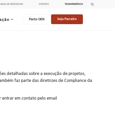
CANAL DE DENÚNCIAS
CONTATO
TRANSPARÊNCIA
ação
Seja Parceiro
Pacto ODS
ões detalhadas sobre a execução de projetos,
também faz parte das diretrizes de Compliance da
r entrar em contato pelo email