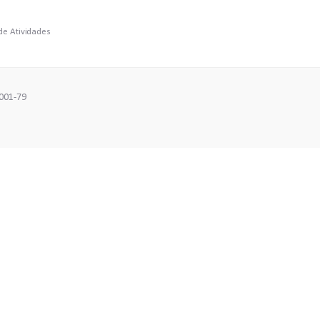
de Atividades
G. CEP: 30.160-041.CNPJ: 04.079.355/0001-79