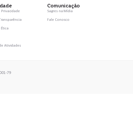
idade
Comunicação
e Privacidade
Sagres na Mídia
 Transparência
Fale Conosco
 Ética
de Atividades
G. CEP: 30.160-041.CNPJ: 04.079.355/0001-79