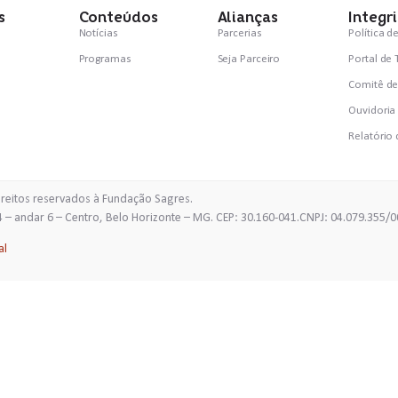
s
Conteúdos
Alianças
Integr
Notícias
Parcerias
Política d
Programas
Seja Parceiro
Portal de
Comitê de
Ouvidoria
Relatório 
ireitos reservados à Fundação Sagres.
Janeiro, 654 – andar 6 – Centro, Belo Horizonte – M
al